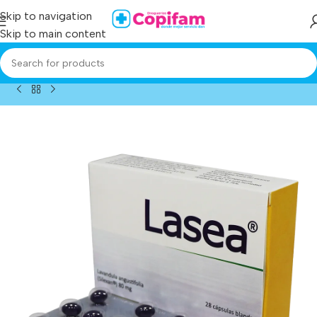
Skip to navigation
Skip to main content
/
Producto
/
lasea lavandula angustifolia 80 mg 28 capsulas