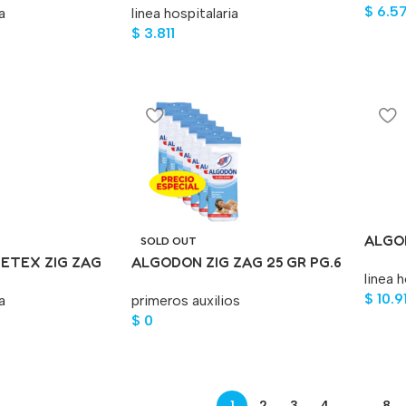
$
6.5
a
linea hospitalaria
$
3.811
ALGO
SOLD OUT
GR+2
ETEX ZIG ZAG
ALGODON ZIG ZAG 25 GR PG.6
linea h
LL.7 UND
$
10.91
a
primeros auxilios
$
0
1
2
3
4
…
8