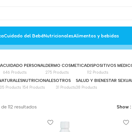
ca
Cuidado del Bebé
Nutricionales
Alimentos y bebidas
MA
CUIDADO PERSONAL
DERMO COSMETICA
DISPOSITIVOS MEDIC
646 Products
275 Products
112 Products
NATURALES
NUTRICIONALES
OTROS
SALUD Y BIENESTAR SEXUA
105 Products
154 Products
31 Products
38 Products
de 112 resultados
Show