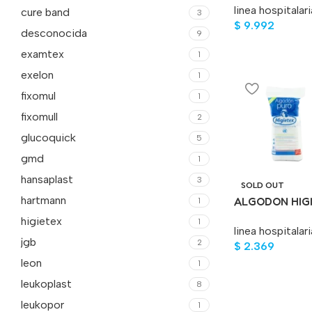
linea hospitalari
cure band
3
$
9.992
desconocida
9
examtex
1
exelon
1
fixomul
1
fixomull
2
glucoquick
5
gmd
1
hansaplast
3
SOLD OUT
hartmann
ALGODON HIGI
1
25 GR
higietex
1
linea hospitalari
jgb
2
$
2.369
leon
1
leukoplast
8
leukopor
1