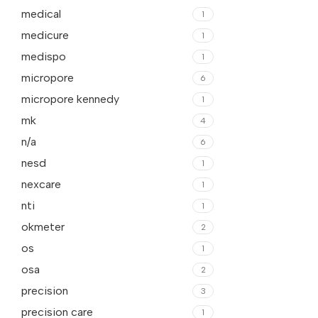
medical
1
medicure
1
medispo
1
micropore
6
micropore kennedy
1
mk
4
n/a
6
nesd
1
nexcare
1
nti
1
okmeter
2
os
1
osa
2
precision
3
precision care
1