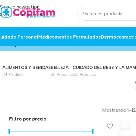
Skip to navigation
Skip to main content
uidado Personal
Medicamentos Formulados
Dermocosmeti
dispositivos medicos
Home
/
Producto
ALIMENTOS Y BEBIDAS
BELLEZA
CUIDADO DEL BEBE Y LA MA
94 Products
26 Products
155 Products
Mostrando 1–12 
Filtro por precio