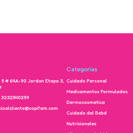
Categorías
a 5 # 64A-90 Jordan Etapa 3,
Cuidado Personal
a
Medicamentos Formulados
7 3232540299
Dermocosmetica
icioalcliente@copifam.com
Cuidado del Bebé
Nutricionales