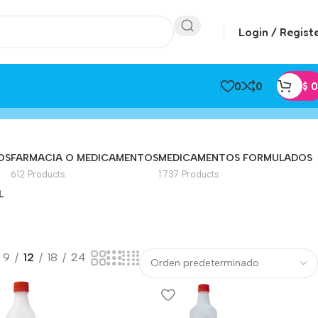
Login / Regist
0
0
$
0
OS
FARMACIA O MEDICAMENTOS
MEDICAMENTOS FORMULADOS
612 Products
1.737 Products
L
9
12
18
24