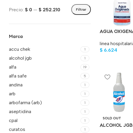
Precio:
$ 0
—
$ 252.210
Filtrar
AGUA OXIGEN
Marca
linea hospitalari
accu chek
1
$
6.624
alcohol jgb
1
alfa
19
alfa safe
5
andina
1
arb
1
arbofarma (arb)
1
aseptidina
1
SOLD OUT
cpal
1
ALCOHOL JGB
curatos
1