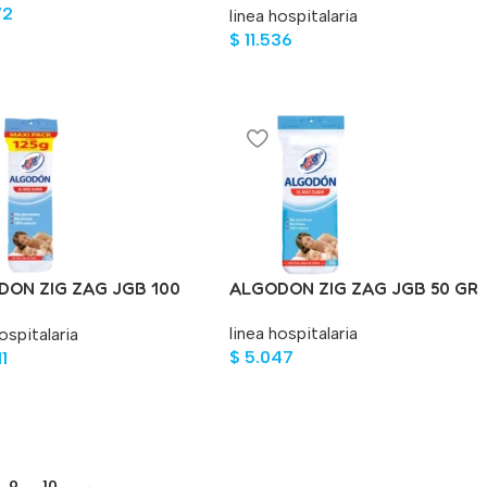
72
linea hospitalaria
$
11.536
DON ZIG ZAG JGB 100
ALGODON ZIG ZAG JGB 50 GR
5GR
linea hospitalaria
ospitalaria
$
5.047
1
9
10
→