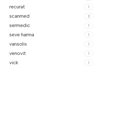
recurat
1
scanmed
2
sermedic
1
seve harma
1
vansolix
1
venovit
1
vick
1