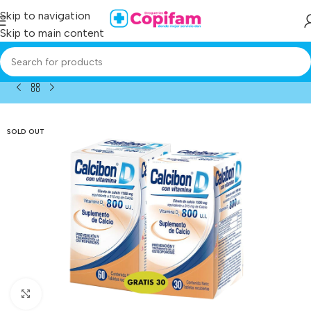
Skip to navigation
Skip to main content
Home
/
Producto
/
calcibon d 1500 mg 60 tab gts 30 tab
SOLD OUT
Click to enlarge