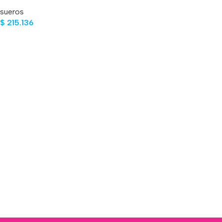
ARB1323 500 ML
sueros
$
215.136
Añadir Al Carrito