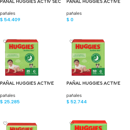
PAÑAL HUGGIES ACTIV SEC
PAÑAL HUGGIES ACTIVE
ET.4 XG 50 UND
SEC ET.2 MED 50 UND
pañales
pañales
$
54.409
$
0
Leer Más
Leer Más
PAÑAL HUGGIES ACTIVE
PAÑAL HUGGIES ACTIVE
SEC ET.3 GDE 25 UND
SEC ET.3 GDE 50 UND
pañales
pañales
$
25.285
$
52.744
Añadir Al Carrito
Añadir Al Carrito