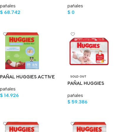
pañales
pañales
UND(DESC)
$
68.742
$
0
Leer Más
Leer Más
PAÑAL HUGGIES ACTIVE
SOLD OUT
SEC ET.RN 25 UND
PAÑAL HUGGIES
pañales
NAT.CAR.UNISEX MED ET2
$
14.926
pañales
50UND
$
59.386
Añadir Al Carrito
Leer Más