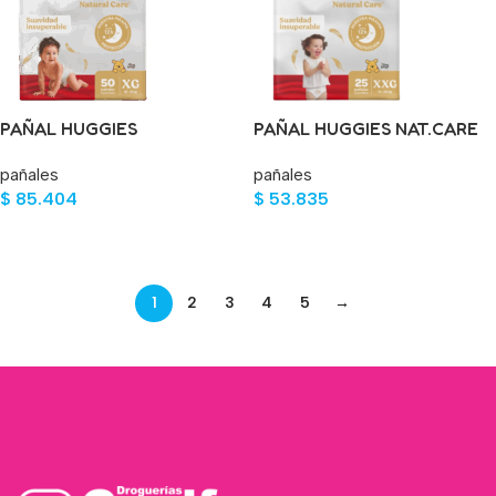
PAÑAL HUGGIES
PAÑAL HUGGIES NAT.CARE
NAT.CAR.UNISEX XG ET4 50
ET.5 XXG 25 UND
pañales
pañales
UND
$
85.404
$
53.835
Añadir Al Carrito
Añadir Al Carrito
1
2
3
4
5
→