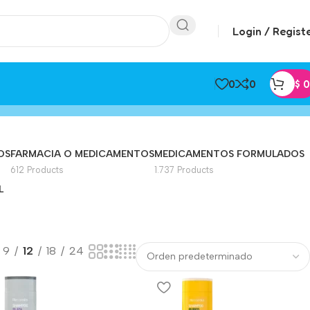
Login / Regist
0
0
$
0
OS
FARMACIA O MEDICAMENTOS
MEDICAMENTOS FORMULADOS
612 Products
1.737 Products
L
9
12
18
24