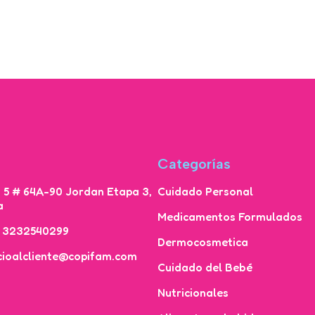
Categorías
a 5 # 64A-90 Jordan Etapa 3,
Cuidado Personal
a
Medicamentos Formulados
7 3232540299
Dermocosmetica
icioalcliente@copifam.com
Cuidado del Bebé
Nutricionales