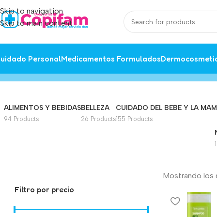
Skip to navigation
Skip to main content
uidado Personal
Medicamentos Formulados
Dermocosmeti
cuidado del bebe
Home
/
Producto
ALIMENTOS Y BEBIDAS
BELLEZA
CUIDADO DEL BEBE Y LA MA
94 Products
26 Products
155 Products
Mostrando los 
Filtro por precio