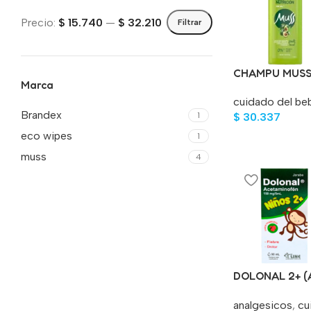
Precio:
$ 15.740
—
$ 32.210
Filtrar
CHAMPU MUSS
Marca
NUTRICION 40
cuidado del be
Brandex
1
$
30.337
eco wipes
1
muss
4
DOLONAL 2+ 
JARABE NIÑOS
analgesicos
,
cu