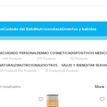
ca
Cuidado del Bebé
Nutricionales
Alimentos y bebidas
MA
CUIDADO PERSONAL
DERMO COSMETICA
DISPOSITIVOS MEDIC
646 Products
275 Products
112 Products
NATURALES
NUTRICIONALES
OTROS
SALUD Y BIENESTAR SEXUA
105 Products
154 Products
31 Products
38 Products
6 resultados
Show