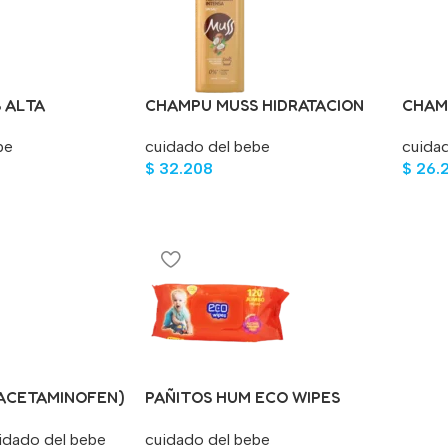
 ALTA
CHAMPU MUSS HIDRATACION
CHAM
0 ML
INTENSA 400 ML
RADI
be
cuidado del bebe
cuida
$
32.208
$
26.
(ACETAMINOFEN)
PAÑITOS HUM ECO WIPES
 90 ML
JUMBO 120 UND
idado del bebe
cuidado del bebe