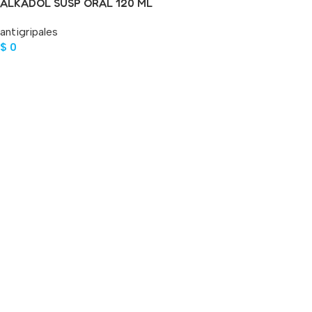
ALKADOL SUSP ORAL 120 ML
antigripales
$
0
Leer Más