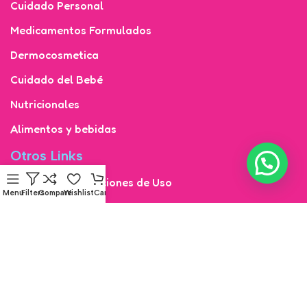
Cuidado Personal
Medicamentos Formulados
Dermocosmetica
Cuidado del Bebé
Nutricionales
Alimentos y bebidas
Otros Links
Términos y Condiciones de Uso
Menu
Filters
Compare
Wishlist
Cart
Derecho de Retracto y Reversión de Pago
Términos y Condiciones de Uso del Sitio Web y/o
Plataformas Digitales de Droguerías Copifam de
Colombia S.A.S