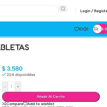
Login / Regist
0
0
$
0
ABLETAS
$
3.580
224 disponibles
-
+
Añadir Al Carrito
Compare
Add to wishlist