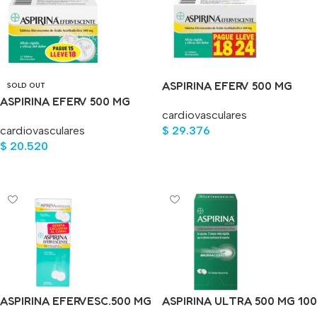
ASPIRINA EFERV 500 MG
SOLD OUT
ASPIRINA EFERV 500 MG
PG18 LLV24 TAB
cardiovasculares
PG15 LLV18 TAB
cardiovasculares
$
29.376
$
20.520
Añadir Al Carrito
Leer Más
ASPIRINA EFERVESC.500 MG
ASPIRINA ULTRA 500 MG 100
PG 52 LL 62 TABLETAS
TABLETAS