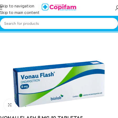
Skip to navigation
Skip to main content
Home
/
Producto
/
vonau flash 8 mg 10 tabletas
Click to enlarge
VONAU FLASH 8 MG 10 TABLETAS