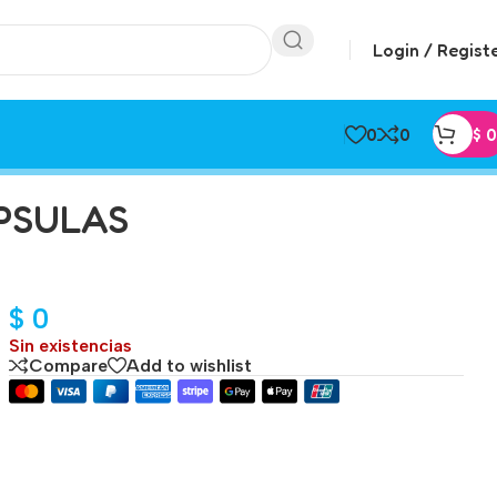
Login / Regist
0
0
$
0
APSULAS
$
0
Sin existencias
Compare
Add to wishlist