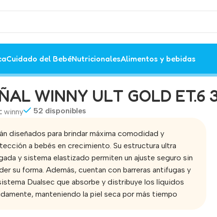
ca
Cuidado del Bebé
Nutricionales
Alimentos y bebidas
ÑAL WINNY ULT GOLD ET.6 
52 disponibles
:
winny
án diseñados para brindar máxima comodidad y
tección a bebés en crecimiento. Su estructura ultra
gada y sistema elastizado permiten un ajuste seguro sin
der su forma. Además, cuentan con barreras antifugas y
sistema Dualsec que absorbe y distribuye los líquidos
idamente, manteniendo la piel seca por más tiempo