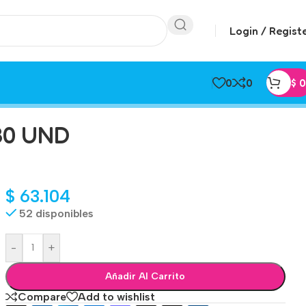
Login / Regist
0
0
$
0
30 UND
$
63.104
52 disponibles
-
+
Añadir Al Carrito
Compare
Add to wishlist