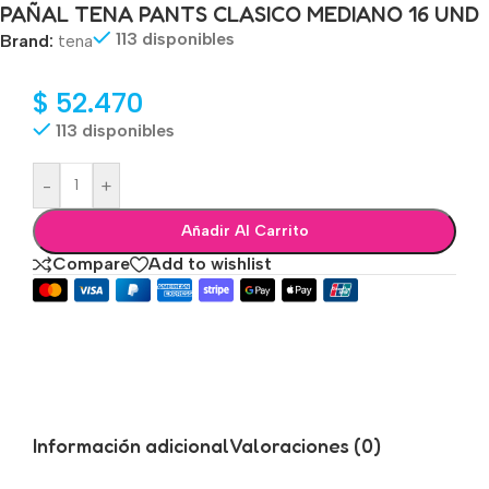
PAÑAL TENA PANTS CLASICO MEDIANO 16 UND
113 disponibles
Brand:
tena
$
52.470
113 disponibles
-
+
Añadir Al Carrito
Compare
Add to wishlist
Información adicional
Valoraciones (0)