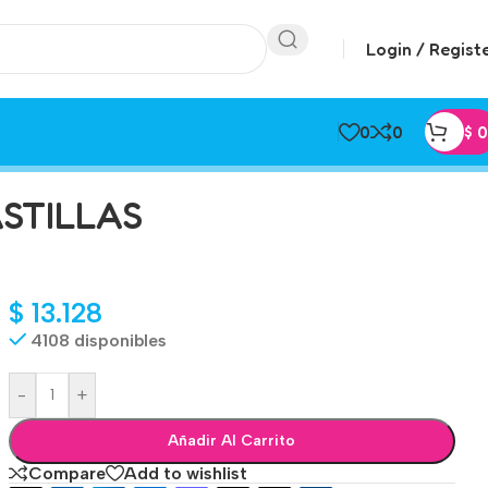
Login / Regist
0
0
$
0
STILLAS
$
13.128
4108 disponibles
-
+
Añadir Al Carrito
Compare
Add to wishlist