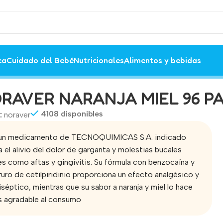
ca
Cuidado del Bebé
Nutricionales
Alimentos y bebidas
RAVER NARANJA MIEL 96 PA
4108 disponibles
:
noraver
 un medicamento de TECNOQUIMICAS S.A. indicado
a el alivio del dolor de garganta y molestias bucales
es como aftas y gingivitis. Su fórmula con benzocaína y
ruro de cetilpiridinio proporciona un efecto analgésico y
iséptico, mientras que su sabor a naranja y miel lo hace
 agradable al consumo