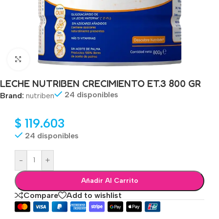
Click to enlarge
LECHE NUTRIBEN CRECIMIENTO ET.3 800 GR
24 disponibles
Brand:
nutriben
$
119.603
24 disponibles
-
+
Añadir Al Carrito
Compare
Add to wishlist