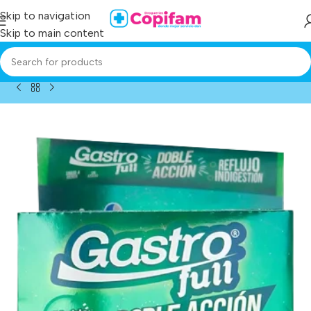
Skip to navigation
Skip to main content
me
/
Producto
/
gastrofull doble accion susp 10 ml 24 sachets