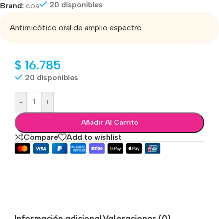
20 disponibles
Brand:
coa
Antimicótico oral de amplio espectro.
$
16.785
20 disponibles
-
+
Añadir Al Carrito
Compare
Add to wishlist
Información adicional
Valoraciones (0)