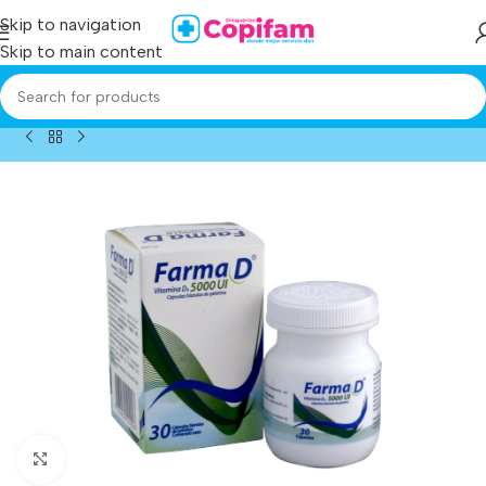
Skip to navigation
Skip to main content
Home
/
Producto
/
farma d vit.d3 5000 ui 30 capsulas
Click to enlarge