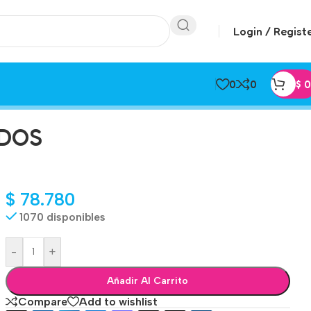
Login / Regist
0
0
$
0
IDOS
$
78.780
1070 disponibles
-
+
Añadir Al Carrito
Compare
Add to wishlist