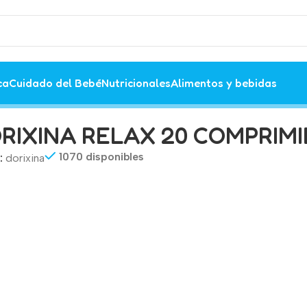
ca
Cuidado del Bebé
Nutricionales
Alimentos y bebidas
RIXINA RELAX 20 COMPRIM
1070 disponibles
:
dorixina