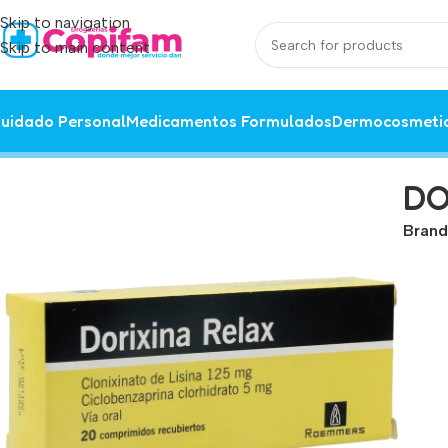
Skip to navigation
Skip to main content
uidado Personal
Medicamentos Formulados
Dermocosmeti
Home
/
Producto
/
dorixina relax 20 comprimidos
DO
Brand