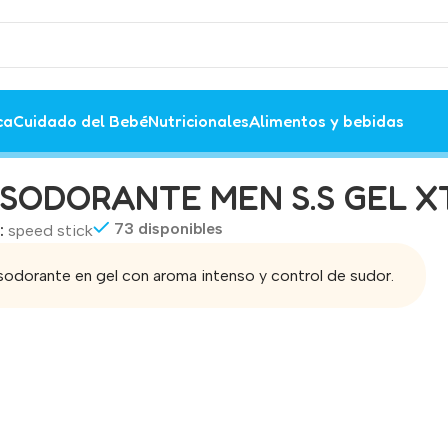
ca
Cuidado del Bebé
Nutricionales
Alimentos y bebidas
0 gr
SODORANTE MEN S.S GEL XT
73 disponibles
:
speed stick
odorante en gel con aroma intenso y control de sudor.