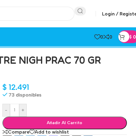
Login / Regist
0
0
$
0
RE NIGH PRAC 70 GR
$
12.491
73 disponibles
-
+
Añadir Al Carrito
Compare
Add to wishlist