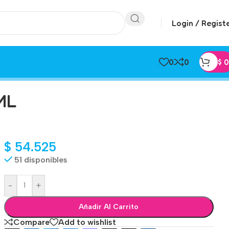
Login / Regist
0
0
$
0
ML
$
54.525
51 disponibles
-
+
Añadir Al Carrito
Compare
Add to wishlist