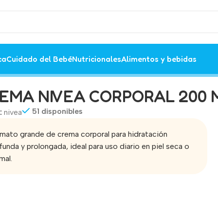
ca
Cuidado del Bebé
Nutricionales
Alimentos y bebidas
EMA NIVEA CORPORAL 200 
51 disponibles
:
nivea
mato grande de crema corporal para hidratación
funda y prolongada, ideal para uso diario en piel seca o
mal.