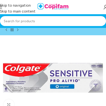
Skip to navigation
Skip to main content
me
/
Producto
/
crema dent colgate sensitive pro alivio 110 ml
Click to enlarge