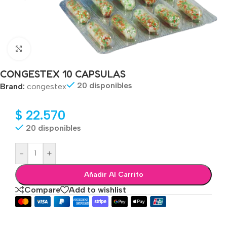
Click to enlarge
CONGESTEX 10 CAPSULAS
20 disponibles
Brand:
congestex
$
22.570
20 disponibles
-
+
Añadir Al Carrito
Compare
Add to wishlist