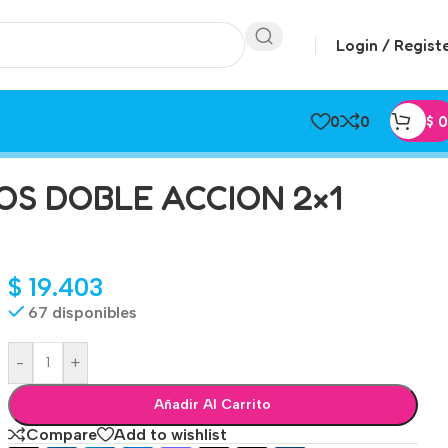
Login / Regist
0
0
$
0
OS DOBLE ACCION 2×1
$
19.403
67 disponibles
-
+
Añadir Al Carrito
Compare
Add to wishlist