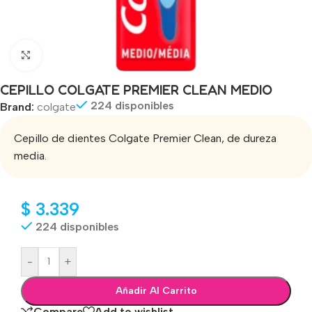
Click to enlarge
CEPILLO COLGATE PREMIER CLEAN MEDIO
224 disponibles
Brand:
colgate
Cepillo de dientes Colgate Premier Clean, de dureza
media.
$
3.339
224 disponibles
-
+
Añadir Al Carrito
Compare
Add to wishlist