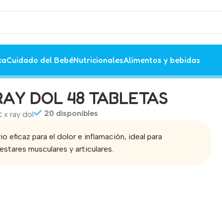
ca
Cuidado del Bebé
Nutricionales
Alimentos y bebidas
RAY DOL 48 TABLETAS
20 disponibles
:
x ray dol
vio eficaz para el dolor e inflamación, ideal para
estares musculares y articulares.