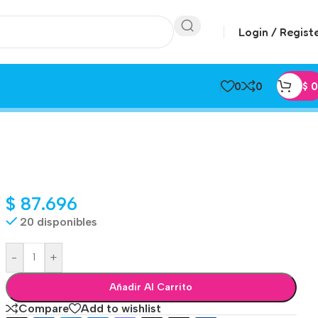
Login / Regist
0
0
$
0
$
87.696
20 disponibles
-
+
Añadir Al Carrito
Compare
Add to wishlist