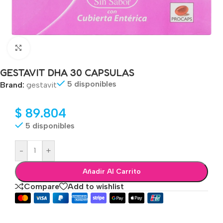
Click to enlarge
GESTAVIT DHA 30 CAPSULAS
5 disponibles
Brand:
gestavit
$
89.804
5 disponibles
-
+
Añadir Al Carrito
Compare
Add to wishlist