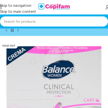
Skip to navigation
Skip to main content
/
Producto
/
desodorante balance crema clinical m 18 sobres
SOLD OUT