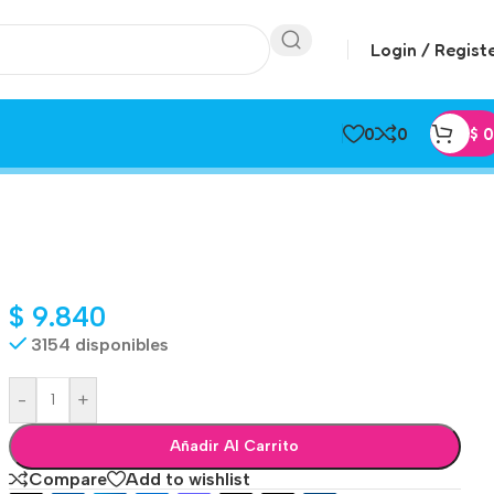
Login / Regist
0
0
$
0
$
9.840
3154 disponibles
-
+
Añadir Al Carrito
Compare
Add to wishlist