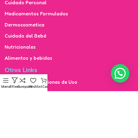
Cuidado Personal
Medicamentos Formulados
Dermocosmetica
Cuidado del Bebé
Nutricionales
Alimentos y bebidas
Otros Links
Términos y Condiciones de Uso
Menu
Filters
Compare
Wishlist
Cart
Derecho de Retracto y Reversión de Pago
Términos y Condiciones de Uso del Sitio Web y/o
Plataformas Digitales de Droguerías Copifam de
Colombia S.A.S