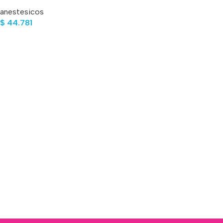
5 GR
anestesicos
$
44.781
Añadir Al Carrito