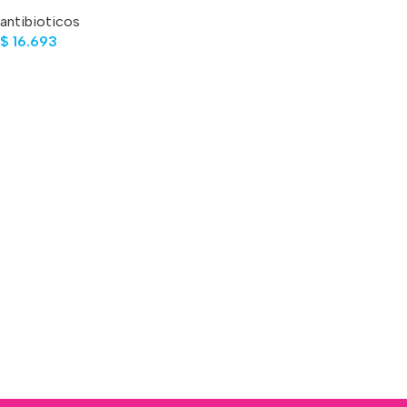
30 ML
antibioticos
$
16.693
Añadir Al Carrito