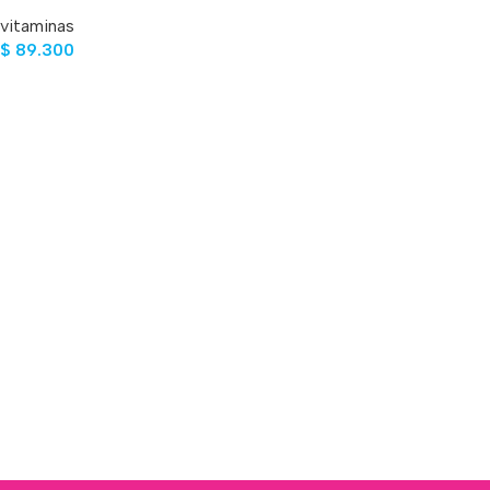
CAPSULAS
vitaminas
$
89.300
Añadir Al Carrito